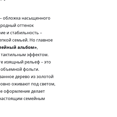
 – обложка насыщенного
городный оттенок
ие и стабильность –
епкой семьей. Но главное
мейный альбом»
,
 тактильным эффектом.
те изящный рельеф – это
 объемной фольги.
ванное дерево из золотой
ловно оживают под светом,
ое оформление делает
а настоящим семейным