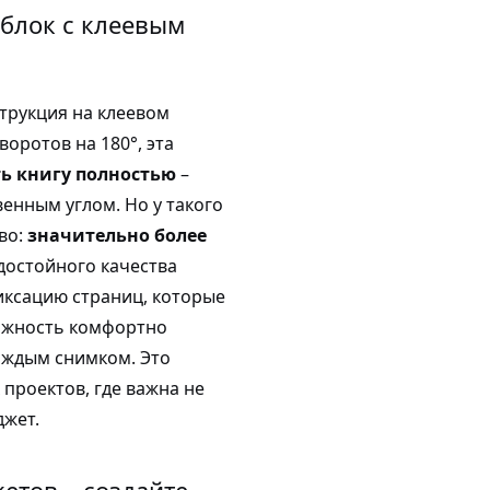
блок с клеевым
струкция на клеевом
воротов на 180°, эта
ть книгу полностью
–
енным углом. Но у такого
во:
значительно более
достойного качества
иксацию страниц, которые
можность комфортно
аждым снимком. Это
проектов, где важна не
джет.
етов – создайте