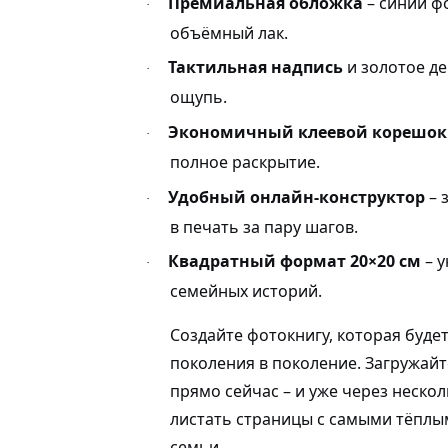
Премиальная обложка
– синий ф
·
объёмный лак.
Тактильная надпись
и золотое де
·
ощупь.
Экономичный клеевой корешок
·
полное раскрытие.
Удобный онлайн-конструктор
– 
·
в печать за пару шагов.
Квадратный формат 20×20 см
– у
·
семейных историй.
Создайте фотокнигу, которая буде
поколения в поколение. Загружайт
прямо сейчас – и уже через нескол
листать страницы с самыми тёпл
семьи.