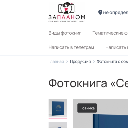
не опреде
Виды фотокниг
Тематические ф
Написать в телеграм
Написать 
Главная
Продукция
Фотокнига с об
Фотокнига «С
Новинка