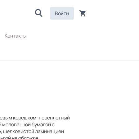
Войти
Контакты
еевым корешком: переплетный
й мелованной бумагой с
, шелковистой ламинацией
ьгой на обложке