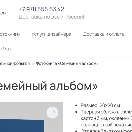
+7 978 555 63 42
лен
Доставка по всей России!
отокниги
Услуги дизайнера
Доставка и оплата
в Max
ъемной фольгой
Фотокнига «Семейный альбом»
емейный альбом»
Размер: 20х20 см
Твердая обложка с кл
картон 3 мм, оклеенны
полноцветной печатью
Отделка 3д-лаком/фол