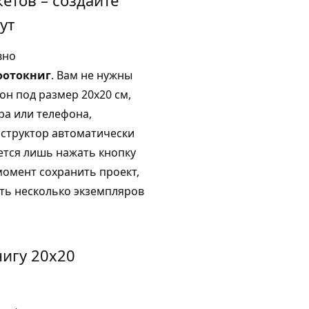
ут
вно
фотокниг
. Вам не нужны
н под размер 20х20 см,
ра или телефона,
нструктор автоматически
нется лишь нажать кнопку
момент сохранить проект,
ать несколько экземпляров
игу 20х20