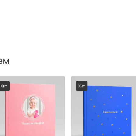
ем
Хит
Хит