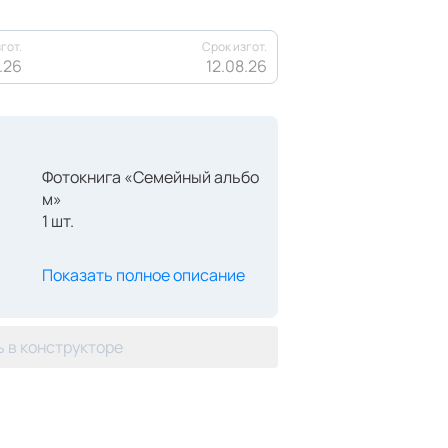
гот.
Срок изгот.
.26
12.08.26
Фотокнига «Семейный альбо
м»
1 шт.
Показать полное описание
 в конструкторе