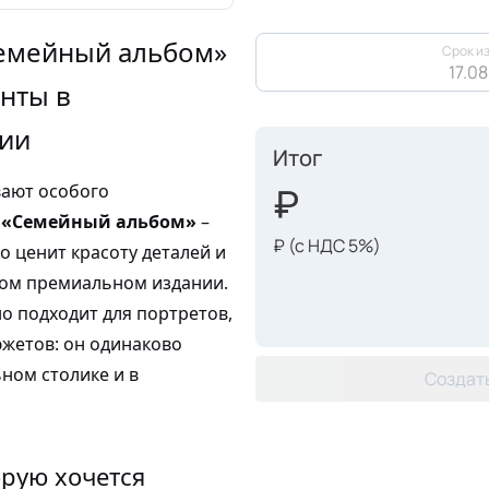
Семейный альбом»
Срок из
17.08
нты в
ии
Итог
ают особого
м «Семейный альбом»
–
₽
(с НДС 5%)
то ценит красоту деталей и
ном премиальном издании.
о подходит для портретов,
жетов: он одинаково
ном столике и в
Создать
орую хочется